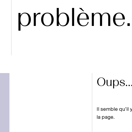
problème..
Oups..
Il semble qu’il 
la page.