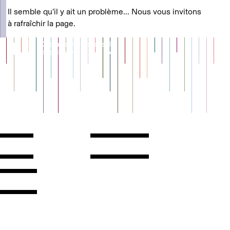
Il semble qu’il y ait un problème... Nous vous invitons
à rafraîchir la page.
Contact
Horaires
ontact
Voir l'itinéraire
Newsletter
Les espaces
'inscrire
Presse
Professionnel