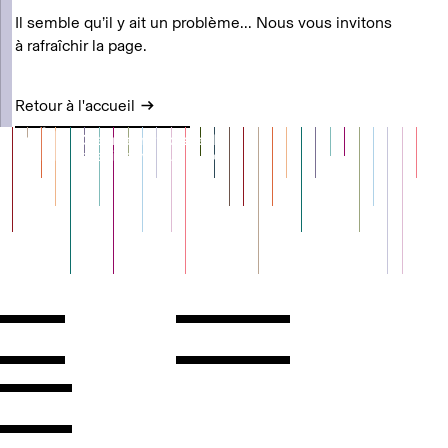
Il semble qu’il y ait un problème... Nous vous invitons
à rafraîchir la page.
Retour à l'accueil
Contact
Horaires
ontact
Voir l'itinéraire
Newsletter
Les espaces
'inscrire
Presse