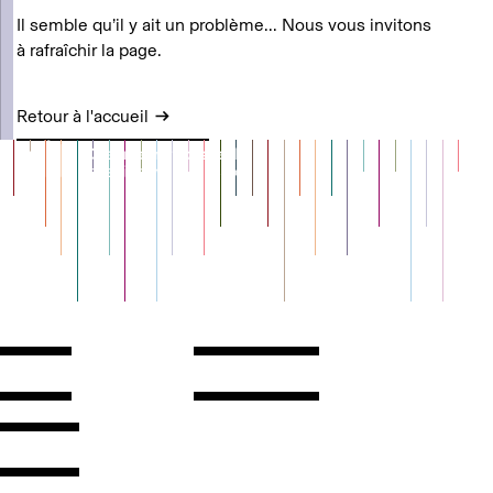
Il semble qu’il y ait un problème... Nous vous invitons
à rafraîchir la page.
Retour à l'accueil
Contact
Horaires
ontact
Voir l'itinéraire
Newsletter
Les espaces
'inscrire
Presse