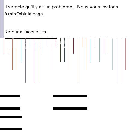
Il semble qu’il y ait un problème... Nous vous invitons
à rafraîchir la page.
Retour à l'accueil
Contact
Horaires
ontact
Voir l'itinéraire
Newsletter
Les espaces
'inscrire
Presse