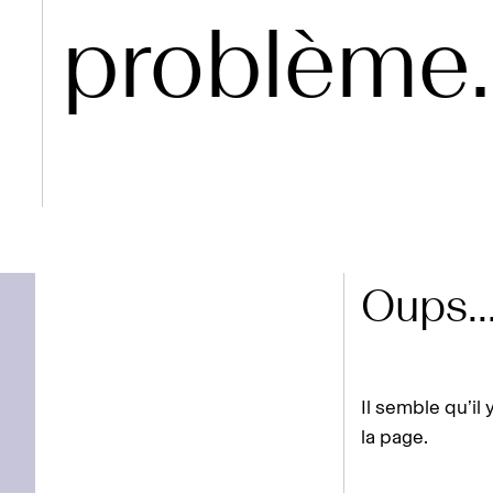
problème..
Oups..
Il semble qu’il 
la page.