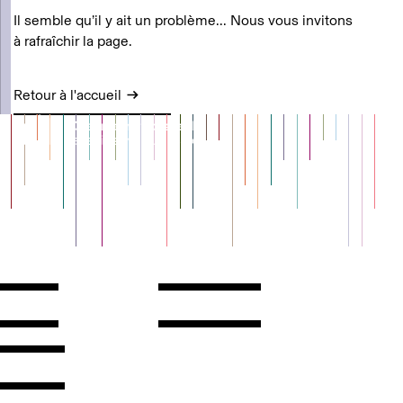
Il semble qu’il y ait un problème... Nous vous invitons
à rafraîchir la page.
Retour à l'accueil
Contact
Horaires
ontact
Voir l'itinéraire
Newsletter
Les espaces
'inscrire
Presse