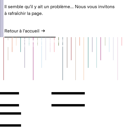
Il semble qu’il y ait un problème... Nous vous invitons
à rafraîchir la page.
Retour à l'accueil
Contact
Horaires
ontact
Voir l'itinéraire
Newsletter
Les espaces
'inscrire
Presse