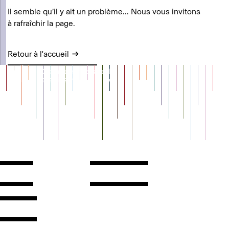
Il semble qu’il y ait un problème... Nous vous invitons
à rafraîchir la page.
Retour à l'accueil
Contact
Horaires
ontact
Voir l'itinéraire
Newsletter
Les espaces
'inscrire
Presse