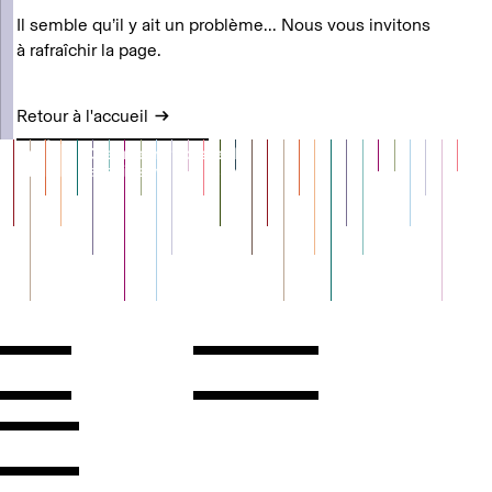
Il semble qu’il y ait un problème... Nous vous invitons
à rafraîchir la page.
Retour à l'accueil
Contact
Horaires
ontact
Voir l'itinéraire
Newsletter
Les espaces
'inscrire
Presse