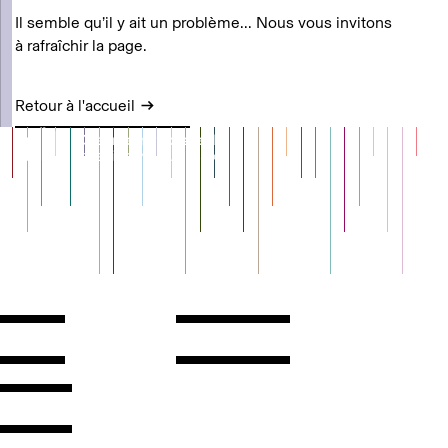
Il semble qu’il y ait un problème... Nous vous invitons
à rafraîchir la page.
Retour à l'accueil
Contact
Horaires
ontact
Voir l'itinéraire
Newsletter
Les espaces
'inscrire
Presse