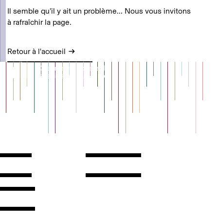
Il semble qu’il y ait un problème... Nous vous invitons
à rafraîchir la page.
Retour à l'accueil
Contact
Horaires
ontact
Voir l'itinéraire
Newsletter
Les espaces
'inscrire
Presse