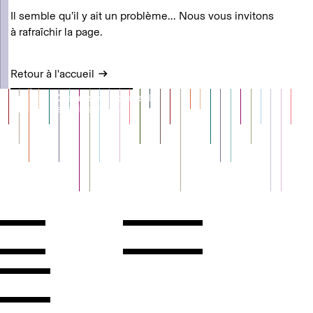
Il semble qu’il y ait un problème... Nous vous invitons
à rafraîchir la page.
Retour à l'accueil
Contact
Horaires
ontact
Voir l'itinéraire
Newsletter
Les espaces
'inscrire
Presse