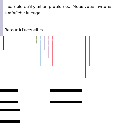
Il semble qu’il y ait un problème... Nous vous invitons
à rafraîchir la page.
Retour à l'accueil
Contact
Horaires
ontact
Voir l'itinéraire
Newsletter
Les espaces
'inscrire
Presse