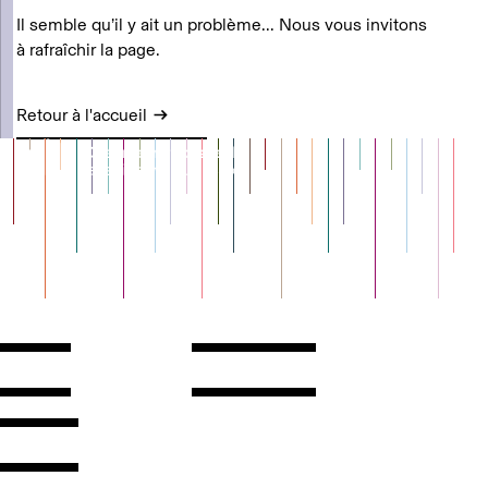
Il semble qu’il y ait un problème... Nous vous invitons
à rafraîchir la page.
Retour à l'accueil
Contact
Horaires
ontact
Voir l'itinéraire
Newsletter
Les espaces
'inscrire
Presse