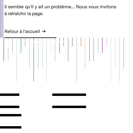
Il semble qu’il y ait un problème... Nous vous invitons
à rafraîchir la page.
Retour à l'accueil
Contact
Horaires
ontact
Voir l'itinéraire
Newsletter
Les espaces
'inscrire
Presse