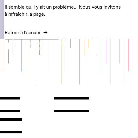
Il semble qu’il y ait un problème... Nous vous invitons
à rafraîchir la page.
Retour à l'accueil
Contact
Horaires
ontact
Voir l'itinéraire
Newsletter
Les espaces
'inscrire
Presse