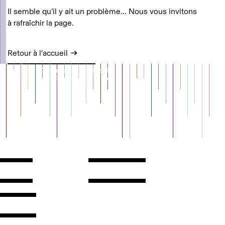
Il semble qu’il y ait un problème... Nous vous invitons
à rafraîchir la page.
Retour à l'accueil
Contact
Horaires
ontact
Voir l'itinéraire
Newsletter
Les espaces
'inscrire
Presse